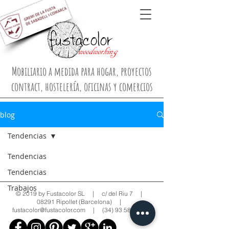
Mobiliario a medida para hogar, proyectos
contract, hostelería, oficinas y comercios
blog
Tendencias
Tendencias
Tendencias
Trabajos
© 2019 by Fustacolor SL | c/ del Riu 7 |
08291 Ripollet (Barcelona) |
fustacolor@fustacolor.com
|
(34) 93 580 30 75